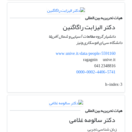
هیات تحریریه بین المللی
دکتر الیزابت راگاگنین
دانشیار گروه مطالعات آسیایی و شمال آفریقا
دانشگاه سی ای فوسکاری ونیز
www.unive.it/data/people/5591160
unive.it
ragagnin
2348816 041
0000-0002-4406-5741
h-index:
3
هیات تحریریه بین المللی
دکتر سالومه غلامی
زبان شناسی تجربی