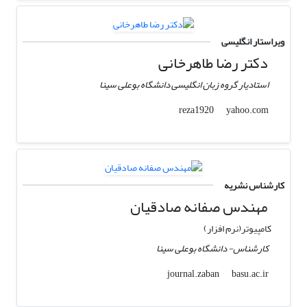
ویراستار انگلیسی
دکتر رضا طاهرخانی
استادیار گروه زبان انگلیسی دانشگاه بوعلی سینا
yahoo.com
reza1920
کارشناس نشریه
مهندس صفانه صادقیان
کامپیوتر(نرم افزار)
کارشناس- دانشگاه بوعلی سینا
basu.ac.ir
journal.zaban