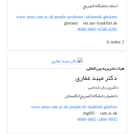
استاد دانشگاه کمبریج
www.ames.cam.ac.uk/people/professor-saloumeh-gholami
em.uni-frankfurt.de
gholami
0000-0002-6548-0282
h-index:
2
هیات تحریریه بین المللی
دکتر مهبد غفاری
دکتری زبان شناسی
دانشیار دانشگاه کمبریج انگلستان
www.ames.cam.ac.uk/people/dr-mahbod-ghaffari
cam.ac.uk
mg695
0000-0002-2466-9935