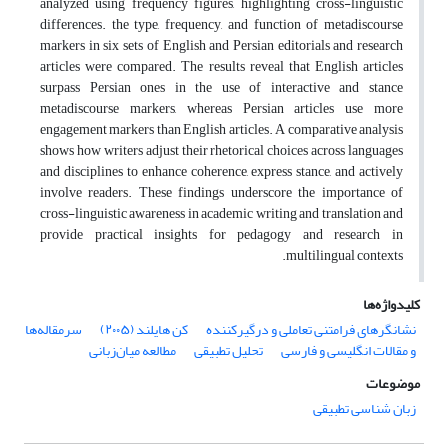
analyzed using frequency figures, highlighting cross-linguistic
differences. the type, frequency, and function of metadiscourse
markers in six sets of English and Persian editorials and research
articles were compared. The results reveal that English articles
surpass Persian ones in the use of interactive and stance
metadiscourse markers, whereas Persian articles use more
engagement markers than English articles. A comparative analysis
shows how writers adjust their rhetorical choices across languages
and disciplines to enhance coherence, express stance, and actively
involve readers. These findings underscore the importance of
cross-linguistic awareness in academic writing and translation and
provide practical insights for pedagogy and research in
multilingual contexts.
کلیدواژه‌ها
نشانگرهای فرامتنی تعاملی و درگیرکننده
کن هایلند (۲۰۰۵)
سرمقاله‌ها
و مقالات انگلیسی و فارسی
تحلیل تطبیقی
مطالعه میان‌زبانی
موضوعات
زبان شناسی تطبیقی