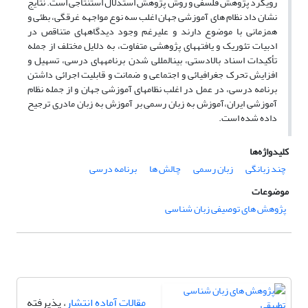
رویکرد پژوهش فلسفی و روش پژوهش استدلال استنتاجی است. نتایج
نشان داد نظام های آموزشی جهان اغلب سه نوع مواجهه غرقگی، بطئی و
همزمانی با موضوع دارند و علیرغم وجود دیدگاههای متناقص در
ادبیات تئوریک و یافتههای پژوهشی متفاوت، به دلایل مختلف از جمله
تأکیدات اسناد بالادستی، بینالمللی شدن برنامههای درسی، تسهیل و
افزایش تحرک جغرافیائی و اجتماعی و ضمانت و قابلیت اجرائی داشتن
برنامه درسی، در عمل در اغلب نظامهای آموزشی جهان و از جمله نظام
آموزشی ایران،آموزش به زبان رسمی بر آموزش به زبان مادری ترجیح
داده شده است.
کلیدواژه‌ها
چند زبانگی
زبان رسمی
چالش ها
برنامه درسی
موضوعات
پژوهش های توصیفی زبان شناسی
مقالات آماده انتشار
، پذیرفته