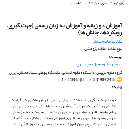
آموزش دو زبانه و آموزش به زبان رسمی (جهت گیری،
رویکردها، چالش ها)
مقالات آماده انتشار
نوع مقاله : مقاله پژوهشی
نویسنده
محمد رضا یوسف زاده چوسری
گروه علوم تربیتی، دانشکده علوم انسانی، دانشگاه بوعلی سینا، همدان، ایران
10.22084/rjhll.2026.31904.2415
چکیده
دو یا چندزبانگی و استفاده از زبان رسمی یا زبان مادری در فرایند
یاددهی –یادگیری در مراکز آموزشی و برنامه های درسی، یکی از چالش
واقعی همه نظامهای تعلیم و تربیت جهان به شمار میرود. هدف پژوهش
بررسی شیوه های مواجهه نظامهای آموزشی مختلف و واکاوی دیدگاههای
تربیتی و آموزشی پیرامون آموزش به زبان رسمی و یا دوزبانگی است.