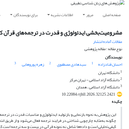
صفحه اصلی
مرور
اطلاعات نشریه
برای نویسندگان
ب
مشروعیت‌بخشی ایدئولوژی و قدرت در ترجمه‌های قرآن ک
مقالات آماده انتشار
نوع مقاله : مقاله پژوهشی
نویسندگان
3
2
1
احسان قنادزاده
سیدهادی مصطفوی
زهره پوروهابی
1
دانشگاه تهران
2
دانشگاه آزاد اسلامی - تهران مرکز
3
دانشگاه آزاد اسلامی ، همدان
10.22084/rjhll.2026.32125.2421
چکیده
این پژوهش به نحوه بازنمایی و بازتولید ایدئولوژی و مناسبات قدرت در ترجمه‌
چگونه به‌مثابه چارچوبی شناختی در فرایند ترجمه فعال می‌شود و از طریق ا
کیفی–تحلیلی است و داده‌ها شامل نه نمونه قرآنی در بیست و سه ترجمه است که با