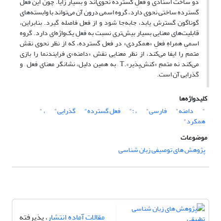
دو ساخت اسنادی و فعلِ گسترده نحوی‌اند و بسیار زایا. چون این فعل
گسترده ساختی نحوی دارد، گروه اسمی درون آن می‌تواند با وابسته‌های
گوناگون گسترش یابد، جابه‌جا شود و از فعل فاصله گیرد. بنابراین،
قابلیت‌های معنایی بسیار بیش‌تری نسبت به فعلِ یک‌واژه‌ای دارد. گروه
اسمیِ همراهِ فعلِ «همکردی» در فعل گسترده، که از نظر نحوی نقش
متمم را ایفا می‌کند، از نظر معنایی نقش «دامنه»ی فرایندنما را بازی
می‌کند نه متممِ «کنش‌پذیر».T , به همین دلیل، نشانگر معنای فعل , و
گذرایی آن است.
کلیدواژه‌ها
"
دامنه"
فارسی"
، :"
فعل گسترده"
گذرایی"
، "
همکرد"
موضوعات
پژوهش های توصیفی زبان شناسی
مقالات آماده انتشار
، پذیرفته