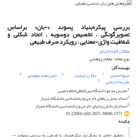
بررسی پیکره‌بنیاد پسوند «-بان» براساس
تصویرگونگی ، تخصیص دوسویه ، اتحاد شکلی و
شفافیت واژی-معنایی : رویکرد صرف طبیعی
مقالات آماده انتشار
نوع مقاله : مقاله پژوهشی
نویسندگان
3
2
1
شیوا احمدی
جلال رحیمیان
امیرسعید مولودی
3
علیرضا خرمایی
1
مدرس مدعو دانشگاه بین المللی امام خمینی
2
استاد بخش زباهای خارجی و زبانشناسی دانشگاه شیراز
3
استادیار بخش زبانهای خارجی و زبانشناسی دانشگاه شیراز
10.22084/rjhll.2025.30840.2371
چکیده
تحقیق حاضر با رویکردی پیکره‌بنیاد، و تاریخی به بررسی پسوند «-