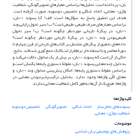
بان»،پرداخته است. تحلیل‌ها براساس معیارهای تصویرگونگی، شفافیت
واژی- معنایی، اتحاد شکلی و تخصیص دوسویه، صورت گرفته است.
هدف این تحقیق پاسخ به سؤال‌ها است: الف) آیا پسوند «-بان»
براساس معیارهای صرف طبیعی، طبیعی است؟ ب) سیر تحول زایایی وند
«-بان» در پیکرۀ تاریخی موردنظر چگونه است؟ پ) سیر تحول
طبیعی‌بودن وند «-بان» در پیکرۀ تاریخی موردنظر چگونه است؟
داده‌های تحقیق از پیکره‌ای مشتمل بر کتاب‌های تاریخی از قرن چهارم تا
دورۀ معاصر و با استفاده از نرم‌افزار انت‌کانک جمع‌آوری شده‌اند. نتایج،
حاکی از آن است که پسوند «-بان» بر بیش از یک مدلول دلالت می‌کند و
به دلیل چندمعنایی پسوند «-بان» مقولۀ دستوری پایه‌ها یکسان است و
براساس مقولۀ دستوری پایه‌ها، امکان پیش‌بینی مدلول وند «-بان» و
معنای کلّی واژه‌ها وجود ندارد. به‌دلیل ترکیب‌پذیرنبودن معنایی در
واژه‌ها، هیچ‌یک از آن‌ها به‌طور کامل شفافیت معنایی ندارند.
کلیدواژه‌ها
پسوندهای عامل‌ساز
اتحاد شکلی
تصویرگونگی
تخصیص دوسویه
شفافیت واژی- معنایی
موضوعات
پژوهش های توصیفی زبان شناسی