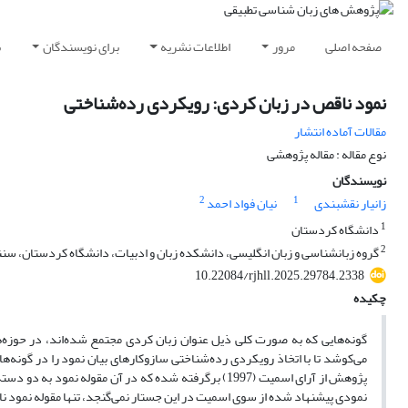
صفحه اصلی
مرور
اطلاعات نشریه
برای نویسندگان
ب
نمود ناقص در زبان کردی: رویکردی رده‌شناختی
مقالات آماده انتشار
نوع مقاله : مقاله پژوهشی
نویسندگان
2
1
زانیار نقشبندی
نیان فواد احمد
1
دانشگاه کردستان
2
گروه زبانشناسی و زبان انگلیسی، دانشکده زبان و ادبیات، دانشگاه کردستان، سنن
10.22084/rjhll.2025.29784.2338
چکیده
گونه‌ها‌یی که به صورت کلی ذیل عنوان زبان کردی مجتمع شده‌اند، در حوز
می‌کوشد تا با اتخاذ رویکردی رده‌شناختی سازوکارهای بیان نمود را در گونه‌ه
پژوهش از آرای اسمیت (1997) برگرفته شده که در آن مقو
نمودی پیشنهاد شده از سوی اسمیت در این جستار نمی‌گنجد، تنها مقوله نمود 