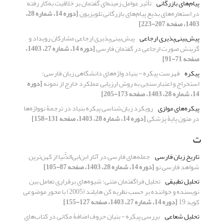
پیام‌‌های بازرگانی
تأثیر عوامل زمینه‌ای گفتمان بر خلاقیت به‌کار رفته
در استعاره‌های بدیع پیام‌های بازرگانی تلویزیون
[دوره 14، شماره 28،
1403، صفحه 207-223]
پیش‌بینی‌پذیری ارجاعی
پیش‌بینی‌پذیری ارجاعی مشارکان رویداد و
گزینش صورت ارجاعی در گفتمان فارسی
[دوره 14، شماره 27، 1403،
صفحه 71-91]
پیکره
فهرست پیکره - بنیاد واژه‌های دانشگاهی زبان فارسی:
استخراج و اعتبارسنجی به روش ارزیابی عملکرد خارج از نمونه
[دوره
14، شماره 28، 1403، صفحه 173-205]
پیکره‌های موازی
رویکرد زبان‌شناسی پیکره‌ بنیاد در ترجمۀ نوواژه‌ها
در متون پایۀ پزشکی
[دوره 14، شماره 28، 1403، صفحه 131-158]
ت
تاریخ زبان فارسی
جمله‌های فارسی در آثار ابن‌ابی‌الدُّنیا از کهن‌ترین
شواهدِ فارسیِ نو
[دوره 14، شماره 28، 1403، صفحه 87-105]
تحلیل تطبیقی
تحلیل فراگفتمان متنی: شیوه‌های برقراری تعامل بین
نویسنده و خواننده بر حسب نظریه کن هایلند (2005) با محور موضوعی
کوید 19
[دوره 14، شماره 27، 1403، صفحه 127-155]
تحلیل شعاعی
بررسی پیکره - بنیان حروف اضافۀ مکانی در کتاب‌های