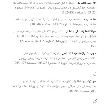
فارسی عامیانه
استعاره‌های جهتی «بالا» و «پایین» در فارسی عامیانه:
مفاهیم؛ خوشایندی و ناخوشایندی؛ تقابل مفهومی
[دوره 14، شماره
27، 1403، صفحه 157-182]
فارسی نو
جمله‌های فارسی در آثار ابن‌ابی‌الدُّنیا از کهن‌ترین شواهدِ
فارسیِ نو
[دوره 14، شماره 28، 1403، صفحه 87-105]
فراگفتمان تبادلی و تعاملی
تحلیل فراگفتمان متنی: شیوه‌های برقراری
تعامل بین نویسنده و خواننده بر حسب نظریه کن هایلند (2005) با
محور موضوعی کوید 19
[دوره 14، شماره 27، 1403، صفحه 127-
155]
فهرست واژه‌های دانشگاهی
فهرست پیکره - بنیاد واژه‌های
دانشگاهی زبان فارسی: استخراج و اعتبارسنجی به روش ارزیابی
عملکرد خارج از نمونه
[دوره 14، شماره 28، 1403، صفحه 173-205]
ق
قرآن‌کریم
نظام استعاری ساختار رویداد و تأثیر آن بر تحلیل
مفهوم‌سازی‌های قرآنی حاوی حوزة مبدأ مالکیت
[دوره 14، شماره 27،
1403، صفحه 209-238]
ک