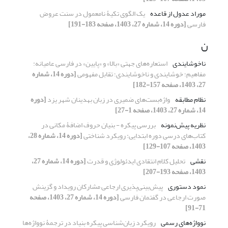
موراد عدول از قاعده
یک الگوی تکیۀ نامعمول در سنت عروض
فارسی
[دوره 14، شماره 27، 1403، صفحه 183-191]
ن
ناخوشایندی
استعاره‌های جهتی «بالا» و «پایین» در فارسی عامیانه:
مفاهیم؛ خوشایندی و ناخوشایندی؛ تقابل مفهومی
[دوره 14، شماره
27، 1403، صفحه 157-182]
نظام مطابقه
واژه‌بست‌های ضمیری در زبان بهدینان شهر یزد
[دوره
14، شماره 27، 1403، صفحه 1-27]
نظریه پیش‌نمونه
بررسی پیکره - بنیان حروف اضافۀ مکانی در
کتاب‌های درسی دوره ابتدایی: رویکرد شناختی
[دوره 14، شماره 28،
1403، صفحه 107-129]
نقشی
تحلیل کلام انتقادی ایدئولوژی و قدرت
[دوره 14، شماره 27،
1403، صفحه 193-207]
نمود دستوری
پیش‌بینی‌پذیری ارجاعی مشارکان رویداد و گزینش
صورت ارجاعی در گفتمان فارسی
[دوره 14، شماره 27، 1403، صفحه
71-91]
نوواژه‌های رسمی
رویکرد زبان‌شناسی پیکره‌ بنیاد در ترجمۀ نوواژه‌ها