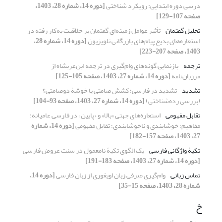
درسی دوره ابتدایی: رویکرد شناختی
[دوره 14، شماره 28، 1403،
صفحه 107-129]
تحلیل گفتمان
تأثیر عوامل زمینه‌ای گفتمان بر خلاقیت به‌کار رفته در
استعاره‌های بدیع پیام‌های بازرگانی تلویزیون
[دوره 14، شماره 28،
1403، صفحه 207-223]
ترجمه
بازنمایی گونه‌های وام‌گیری در ترجمه ابن‌عربشاه از
مرزبان‌نامه
[دوره 14، شماره 27، 1403، صفحه 105-125]
تشدید
تشدید در فارسی؛ کشش صامتی یا خوشۀ دوصامتی؟
(بررسی رده‌شناختی)
[دوره 14، شماره 27، 1403، صفحه 93-104]
تقابل مفهومی
استعاره‌های جهتی «بالا» و «پایین» در فارسی عامیانه:
مفاهیم؛ خوشایندی و ناخوشایندی؛ تقابل مفهومی
[دوره 14، شماره
27، 1403، صفحه 157-182]
تکیۀ واژگانی فارسی
یک الگوی تکیۀ نامعمول در سنت عروض فارسی
[دوره 14، شماره 27، 1403، صفحه 183-191]
تماس زبانی
وام‌گیری صرفی زبان اویغوری از زبان فارسی
[دوره 14،
شماره 28، 1403، صفحه 15-35]
خ