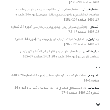
1403، صفحه 209-238]
استعارۀ جهتی
استعاره‌های جهتی «بالا» و «پایین» در فارسی عامیانه:
مفاهیم؛ خوشایندی و ناخوشایندی؛ تقابل مفهومی
[دوره 14، شماره
27، 1403، صفحه 157-182]
اشتقاق
وام‌گیری صرفی زبان اویغوری از زبان فارسی
[دوره 14، شماره
28، 1403، صفحه 15-35]
ایدئولوژی
تحلیل کلام انتقادی ایدئولوژی و قدرت
[دوره 14، شماره
27، 1403، صفحه 193-207]
ایران‌شناسی
جمله‌های فارسی در آثار ابن‌ابی‌الدُّنیا از کهن‌ترین
شواهدِ فارسیِ نو
[دوره 14، شماره 28، 1403، صفحه 87-105]
ب
بادرودی
ساخت ارگتیو در گونۀ اریسمانی
[دوره 14، شماره 28، 1403،
صفحه 1-14]
بهدینانی
واژه‌بست‌های ضمیری در زبان بهدینان شهر یزد
[دوره 14،
شماره 27، 1403، صفحه 1-27]
پ