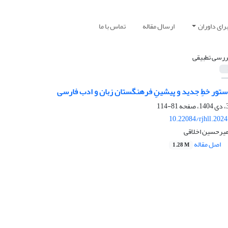
رای داوران
ارسال مقاله
تماس با ما
ررسی تطبیقی
دستور خطِ جدید و پیشینِ فرهنگستان زبان و ادب فارسی
81-114
10.22084/rjhll.202
میرحسین اخلاقی
اصل مقاله
1.28 M