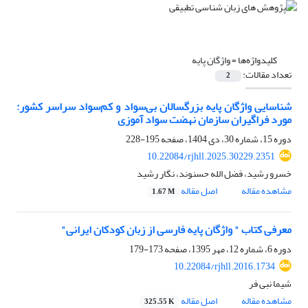
کلیدواژه‌ها =
واژگان پایه
تعداد مقالات:
2
شناسایی واژگان پایه بزرگسالان بی‌سواد و کم‌سواد سراسر کشور:
مورد فراگیران سازمان نهضت سواد آموزی
دوره 15، شماره 30، دی 1404، صفحه
195-228
10.22084/rjhll.2025.30229.2351
خسرو رشید، فضل الله حسنوند، نگار رشید
مشاهده مقاله
اصل مقاله
1.67 M
معرفی کتاب " واژگان پایه فارسی از زبان کودکان ایرانی"
دوره 6، شماره 12، مهر 1395، صفحه
173-179
10.22084/rjhll.2016.1734
شیما نبی فر
مشاهده مقاله
اصل مقاله
325.55 K