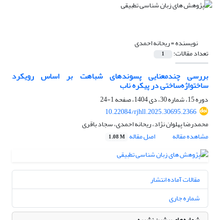
نویسنده =
ریحانه احمدی
تعداد مقالات:
1
بررسی چندمعنایی پسوندهای شباهت بر اساس رویکرد
ساختواژه‌ساختی در پیکره ناب
دوره 15، شماره 30، دی 1404، صفحه
1-24
10.22084/rjhll.2025.30695.2366
محمدرضا پهلوان نژاد، ریحانه احمدی، سجاد باقری
مشاهده مقاله
اصل مقاله
1.08 M
مقالات آماده انتشار
شماره جاری
شماره‌های پیشین نشریه