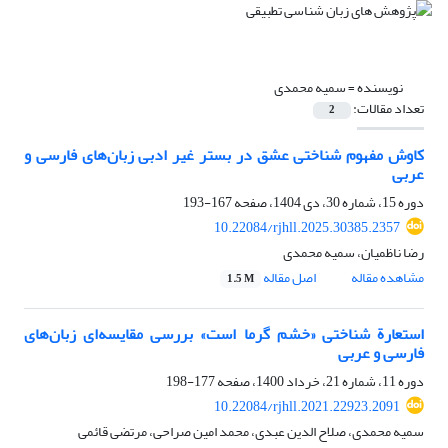
نویسنده =
سمیه محمدی
تعداد مقالات:
2
کاوش مفهوم شناختی عشق در بستر غیر ادبی زبان‌های فارسی و
عربی
دوره 15، شماره 30، دی 1404، صفحه
167-193
10.22084/rjhll.2025.30385.2357
رضا ناظمیان، سمیه محمدی
مشاهده مقاله
اصل مقاله
1.5 M
استعارة‌ شناختی «خشم گرما است» بررسی مقایسه‌ای زبان‌های
فارسی و عربی
دوره 11، شماره 21، خرداد 1400، صفحه
177-198
10.22084/rjhll.2021.22923.2091
سمیه محمدی، صلاح الدین عبدی، محمد امین صراحی، مرتضی قائمی